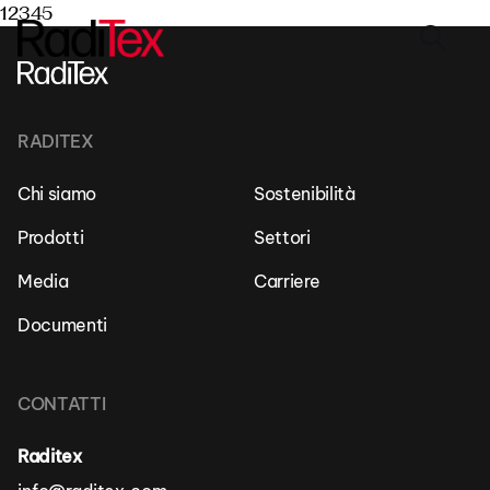
12345
Chi siamo
RADITEX
Sostenibilità
Chi siamo
Sostenibilità
Settori
Prodotti
Settori
Prodotti
Media
Carriere
Documenti
Media
Carriere
CONTATTI
Contatti
Raditex
Italiano
Italiano