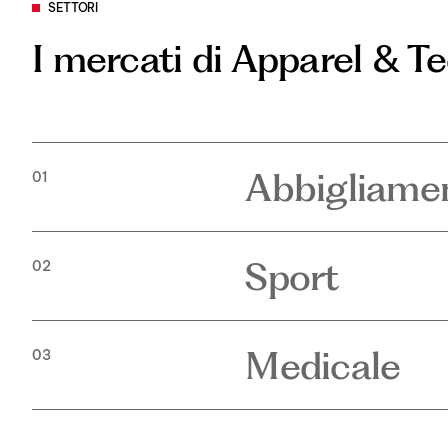
SETTORI
I mercati di Apparel & T
Abbigliame
01
Sport
02
Medicale
03