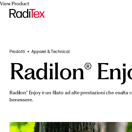
View Product
Trasporti
Vedi tutti i p
Progetti Fina
Prodotti
Apparel & Technical
Radilon® Enj
Radilon® Enjoy è un filato ad alte prestazioni che esalta
benessere.