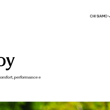
rodotti →
nziati
HO.RE.CA.
Vedi tu
CHI SIAMO
oy
 comfort, performance e