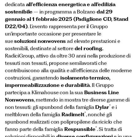
dedicata
all’efficienza energetica e all’edilizia
sostenibile
– in programma a Bolzano
dal 29
gennaio al 1 febbraio 2025 (Padiglione CD, Stand
D22/04)
. L’evento rappresenta per il Gruppo
un’importante occasione per presentare le
sue
soluzioni nonwovens
ad elevate prestazioni e
sostenibili, destinate al settore
del roofing.
RadiciGroup, attivo da oltre 30 anni nella produzione di
tessuti non tessuti, propone semilavorati che
contribuiscono alla qualità e all’efficienza delle moderne
costruzioni, garantendo
isolamento termico,
impermeabilizzazione e durabilità
. Il Gruppo
partecipa a Klimahouse con la sua
Business Line
Nonwovens
, mettendo in mostra tre diverse gamme di
®
non tessuti: gli spunbond della famiglia
Dylar
e i
®
meltblown della famiglia
Radimelt
, nonché gli
spunbond realizzati con polipropilene da riciclo che
®
fanno parte della famiglia
Respunsible
. Si tratta di
soluzioni disponibili in
diverse configurazioni
e in una