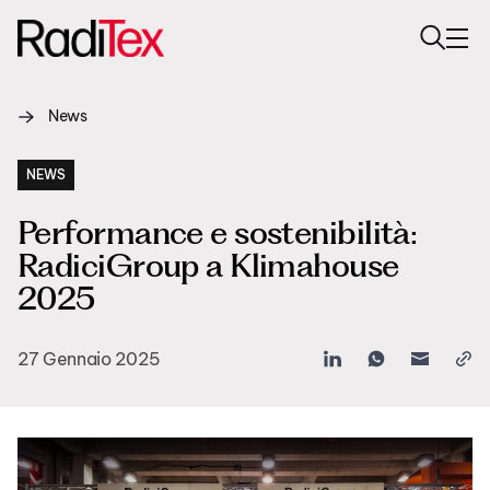
News
Chi siamo
Sostenibilità
NEWS
Performance e sostenibilità:
Settori
RadiciGroup a Klimahouse
Prodotti
2025
Media
27 Gennaio 2025
Carriere
Contatti
English
Italiano