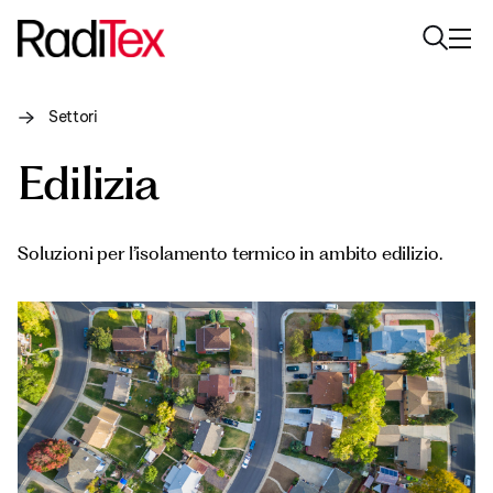
Settori
Chi siamo
Edilizia
Sostenibilità
Settori
Soluzioni per l’isolamento termico in ambito edilizio.
Prodotti
Media
Carriere
Contatti
English
Italiano