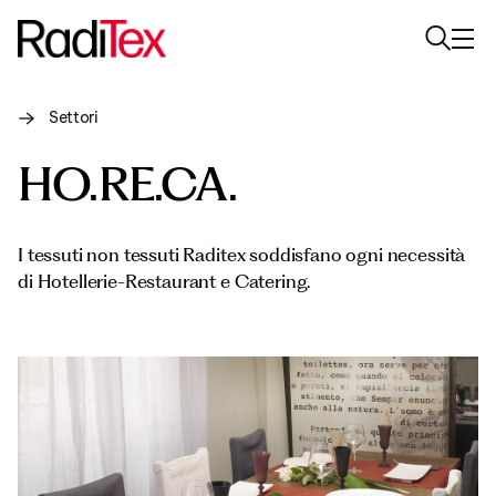
Settori
Chi siamo
HO.RE.CA.
Sostenibilità
Settori
I tessuti non tessuti Raditex soddisfano ogni necessità
di Hotellerie-Restaurant e Catering.
Prodotti
Media
Carriere
Contatti
English
Italiano