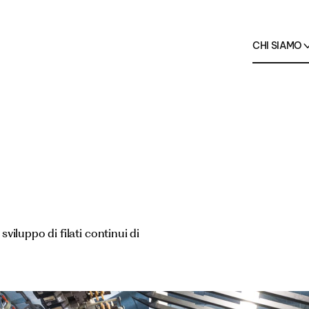
rodotti →
nziati
HO.RE.CA.
Vedi tu
CHI SIAMO
viluppo di filati continui di