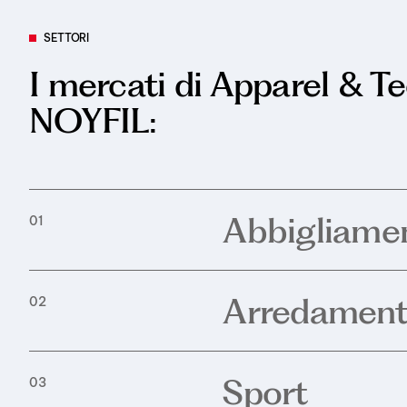
SETTORI
I mercati di Apparel & T
NOYFIL:
Abbigliame
01
Arredamen
02
Sport
03