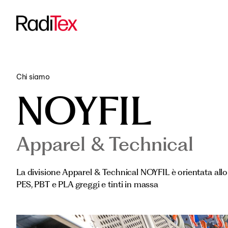
Trasporti
Vedi tutti i p
Progetti Fina
Chi siamo
NOYFIL
Apparel & Technical
La divisione Apparel & Technical NOYFIL è orientata allo s
PES, PBT e PLA greggi e tinti in massa