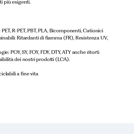
i più esigenti.
: PET, R-PET, PBT, PLA, Bicomponenti, Cationici
inabili: Ritardanti di fiamma (FR), Resistenza UV,
ie: POY, SY, FOY, FDY, DTY, ATY anche ritorti
bilità dei nostri prodotti (LCA).
iclabili a fine vita