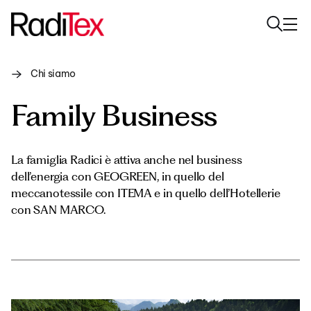
Chi siamo
Chi siamo
Family Business
Sostenibilità
Settori
La famiglia Radici è attiva anche nel business
dell’energia con GEOGREEN, in quello del
Prodotti
meccanotessile con ITEMA e in quello dell’Hotellerie
con SAN MARCO.
Media
Carriere
Contatti
English
Italiano