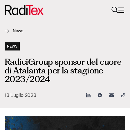
News
Chi siamo
Sostenibilità
NEWS
RadiciGroup sponsor del cuore
Settori
di Atalanta per la stagione
Prodotti
2023/2024
Media
13 Luglio 2023
Carriere
Contatti
English
Italiano