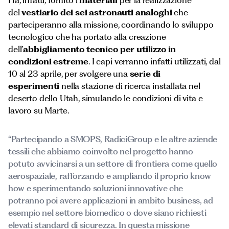
Ha, infatti, fornito i
materiali
per la realizzazione
del
vestiario dei sei astronauti analoghi
che
parteciperanno alla missione, coordinando lo sviluppo
tecnologico che ha portato alla creazione
dell’
abbigliamento tecnico per utilizzo in
condizioni estreme
. I capi verranno infatti utilizzati, dal
10 al 23 aprile, per svolgere una
serie di
esperimenti
nella stazione di ricerca installata nel
deserto dello Utah, simulando le condizioni di vita e
lavoro su Marte.
“Partecipando a SMOPS, RadiciGroup e le altre aziende
tessili che abbiamo coinvolto nel progetto hanno
potuto avvicinarsi a un settore di frontiera come quello
aerospaziale, rafforzando e ampliando il proprio know
how e sperimentando soluzioni innovative che
potranno poi avere applicazioni in ambito business, ad
esempio nel settore biomedico o dove siano richiesti
elevati standard di sicurezza. In questa missione