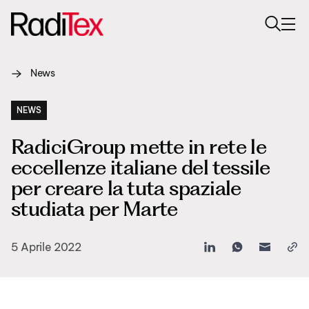
News
Chi siamo
Sostenibilità
NEWS
RadiciGroup mette in rete le
Settori
eccellenze italiane del tessile
Prodotti
per creare la tuta spaziale
studiata per Marte
Media
Carriere
5 Aprile 2022
Contatti
English
Italiano