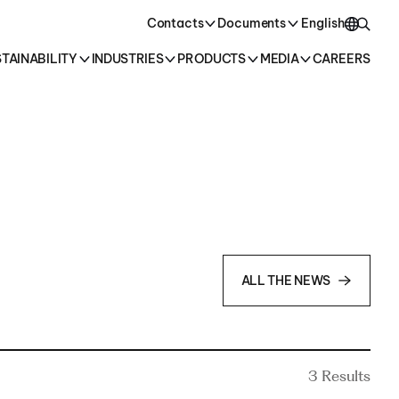
oducts →
Contacts
Documents
English
TAINABILITY
INDUSTRIES
PRODUCTS
MEDIA
CAREERS
English
Italiano
ALL THE NEWS
3
Results