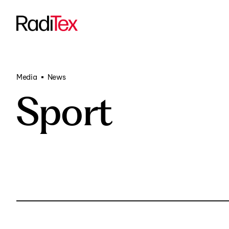
Transportati
All products
Funded Proje
Media
News
Sport